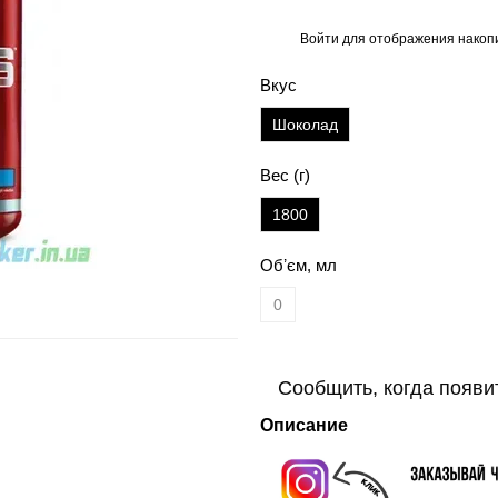
Войти
для отображения накопи
%
Вкус
Шоколад
Вес (г)
1800
Обʼєм, мл
0
Сообщить, когда появи
Описание