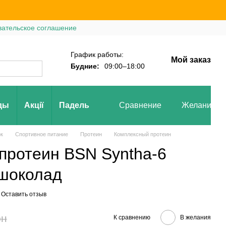
вательское соглашение
График работы:
Мой заказ
Будние:
09:00–18:00
ды
Акції
Падель
Сравнение
Желания
ок
Спортивное питание
Протеин
Комплексный протеин
протеин BSN Syntha-6
г шоколад
Оставить отзыв
рн
К сравнению
В желания