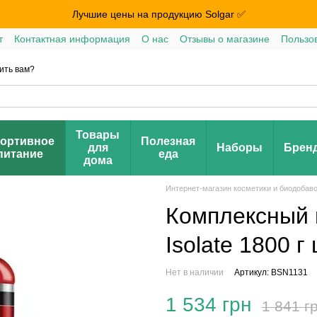
Лучшие цены на продукцию Solgar ✅
т
Контактная информация
О нас
Отзывы о магазине
Пользо
ить вам?
Товары
ортивное
Полезная
для
Наборы
Брен
питание
еда
дома
Интернет-магазин косметики и биодобав
Комплексный 
Isolate 1800 
Нет в наличии
Артикул: BSN1131
1 534 грн
1 841 г