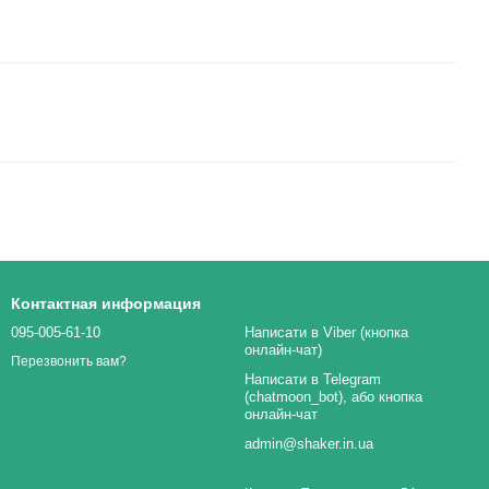
Контактная информация
095-005-61-10
Написати в Viber (кнопка
онлайн-чат)
Перезвонить вам?
Написати в Telegram
(chatmoon_bot), або кнопка
онлайн-чат
admin@shaker.in.ua