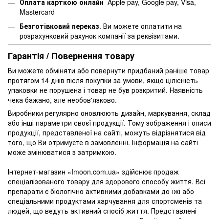
Оплата карткою онлайн
Apple pay, Google pay, Visa,
Mastercard
Безготівковий переказ
. Ви можете оплатити на
розрахунковий рахунок компанії за реквізитами.
Гарантія / Повернення товару
Ви можете обміняти або повернути придбаний раніше товар
протягом 14 днів після покупки за умови, якщо цілісність
упаковки не порушена і товар не був розкритий. Наявність
чека бажано, але необов'язково.
Виробники регулярно оновлюють дизайн, маркування, склад
або інші параметри своєї продукції. Тому зображення і описи
продукції, представленої на сайті, можуть відрізнятися від
того, що Ви отримуєте в замовленні. Інформація на сайті
може змінюватися з затримкою.
Інтернет-магазин «Imoon.com.ua» здійснює продаж
спеціалізованого товару для здорового способу життя. Всі
препарати є біологічно активними добавками до їжі або
спеціальними продуктами харчування для спортсменів та
людей, що ведуть активний спосіб життя. Представлені