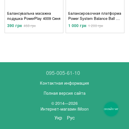
Балансувальна масажна
Балансировочная платформа
подушка PowerPlay 4009 Синя
Power System Balance Ball Set
PS-4023 Purple
390 грн
1 000 грн
468 грн
1 200 грн
095-005-61-10
Контактная информация
Полная версия сайта
© 2014—2026
Интернет-магазин iMoon
ОНЛАЙН ЧАТ
Укр
Рус