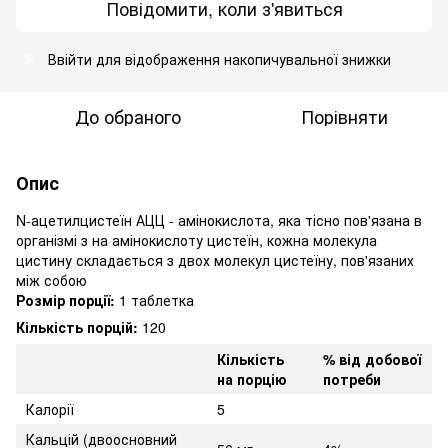
Повідомити, коли з'явиться
Ввійти
для відображення накопичувальної знижки
%
До обраного
Порівняти
Опис
N-ацетилцистеїн АЦЦ - амінокислота, яка тісно пов'язана в
організмі з на амінокислоту цистеїн, кожна молекула
цистину складається з двох молекул цистеїну, пов'язаних
між собою
Розмір порції:
1 таблетка
Кількість порцій:
120
Кількість
% від добової
на порцію
потреби
Калорії
5
Кальцій (двоосновний