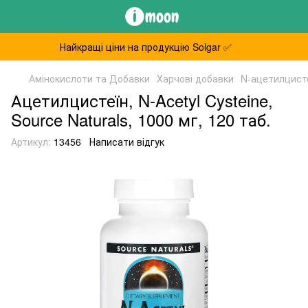
Найкращі ціни на продукцію Solgar ✅
Амінокислоти та Добавки
Харчові добавки
N-ацетилцист
Ацетилцистеїн, N-Acetyl Cysteine,
Source Naturals, 1000 мг, 120 таб.
Артикул:
13456
Написати відгук