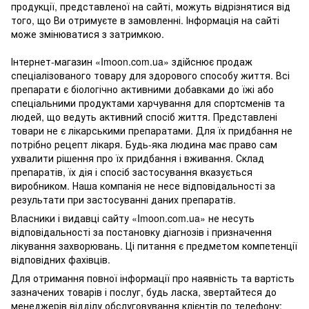
продукції, представленої на сайті, можуть відрізнятися від
того, що Ви отримуєте в замовленні. Інформація на сайті
може змінюватися з затримкою.
Інтернет-магазин «Imoon.com.ua» здійснює продаж
спеціалізованого товару для здорового способу життя. Всі
препарати є біологічно активними добавками до їжі або
спеціальними продуктами харчування для спортсменів та
людей, що ведуть активний спосіб життя. Представлені
товари не є лікарськими препаратами. Для їх придбання не
потрібно рецепт лікаря. Будь-яка людина має право сам
ухвалити рішення про їх придбання і вживання. Склад
препаратів, їх дія і спосіб застосування вказується
виробником. Наша компанія не несе відповідальності за
результати при застосуванні даних препаратів.
Власники і видавці сайту «Imoon.com.ua» не несуть
відповідальності за постановку діагнозів і призначення
лікування захворювань. Ці питання є предметом компетенції
відповідних фахівців.
Для отримання повної інформації про наявність та вартість
зазначених товарів і послуг, будь ласка, звертайтеся до
менеджерів відділу обслуговування клієнтів по телефону: