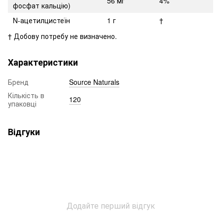
56 мг
4%
фосфат кальцію)
N-ацетилцистеїн
1 г
†
† Добову потребу не визначено.
Характеристики
Бренд
Source Naturals
Кількість в
120
упаковці
Відгуки
Додайте перший відгук